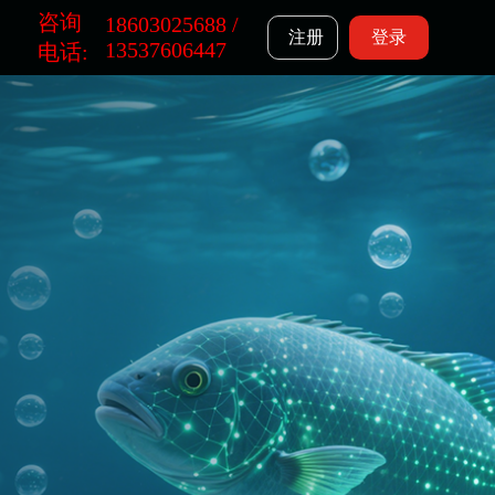
咨询
18603025688 /
台
注册
登录
13537606447
电话: